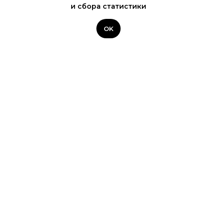
и сбора статистики
OK
Наши клиенты
Портфолио
Видео, которые работают в бизнесе
Имидж, HR и продуктовые ролики для промышленности и B2B