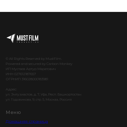
© All Rights Reserved by MustFilm.
Powered and secured by Carbon Monkey
ИП Мустаев Артур Маратович
ИНН 027612187657
ОГРНИП 316028000183981
Адрес:
ул. Энтузиастов, д. 7, Уфа, Респ. Башкортостан
ул. Годовикова, 9, стр. 5, Москва, Россия
Меню
Домашняя страница